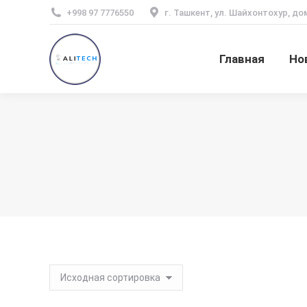
+998 97 7776550
г. Ташкент, ул. Шайхонтохур, до
Главная
Но