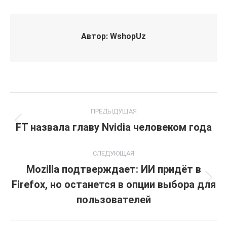
Автор:
WshopUz
Навигация
ПРЕДЫДУЩАЯ
по
FT назвала главу Nvidia человеком года
Предыдущая
запись:
записям
СЛЕДУЮЩАЯ
Mozilla подтверждает: ИИ придёт в
Firefox, но останется в опции выбора для
Следующая
запись:
пользователей