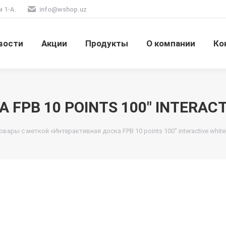
м 1-А.
info@wshop.uz
вости
Акции
Продукты
О компании
Ко
FPB 10 POINTS 100" INTERAC
овары с меткой «Интерактивная доска FPB 10 points 100" interactive whit