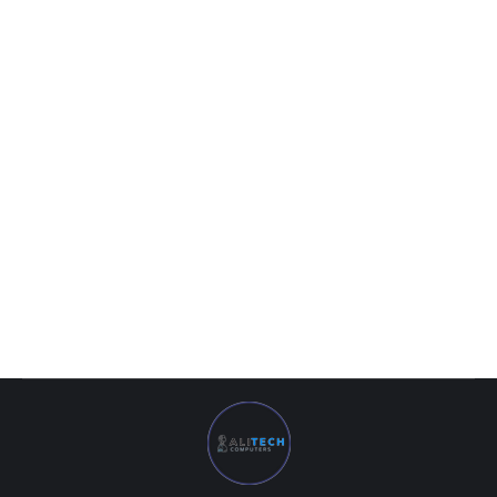
Интерактивная доска FPB 10 points 82″ interactive
whiteboard PH82
0
UZS