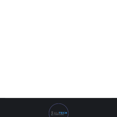
Интерактивная доска FPB 10 points 82″ interactive
whiteboard PH82
0
UZS