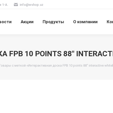
м 1-А.
info@wshop.uz
вости
Акции
Продукты
О компании
Ко
 FPB 10 POINTS 88" INTERACT
Товары с меткой «Интерактивная доска FPB 10 points 88" interactive white