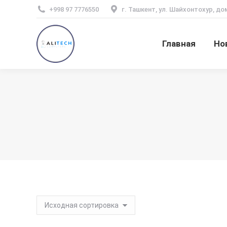
+998 97 7776550
г. Ташкент, ул. Шайхонтохур, до
Главная
Но