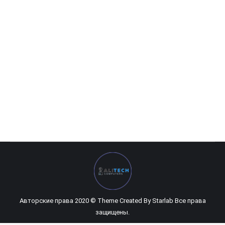
Aorus — 27″ CV27F-EK 27″
0
UZS
Авторские права 2020 © Theme Created By
Starlab
Все права
защищены.