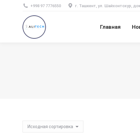
+998 97 7776550
г. Ташкент, ул. Шайхонтохур, до
Главная
Но