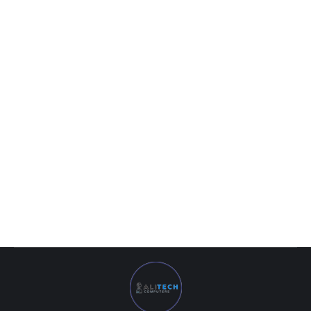
Aorus DDR4 16GB 4400Mhz RGB Memory (GP-ARS16G44)
1 769 000
UZS
Aorus DDR4 16GB 4400Mhz RGB Memory (GP-ARS16G44)