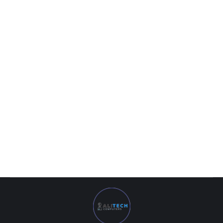
ASUS Vivobook 13 Slate OLED Black
8 113 000
UZS
ASUS Vivobook 13 Slate OLED Black