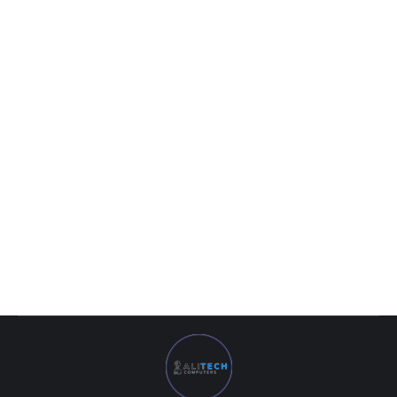
Axle — 4GB ATI Radeon RX560 128Bit GDDR5
1 952 000
UZS
Axle — 4GB ATI Radeon RX560 128Bit GDDR5