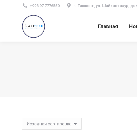
+998 97 7776550
г. Ташкент, ул. Шайхонтохур, до
Главная
Но