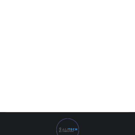
Dell OptiPlex 7780 Silver
15 006 000
UZS
Dell OptiPlex 7780 (Intel I5-10500/ DDR4 8GB/ SSD 256GB/ 27
IPS FHD LCD/ 4GB GeForce GTX1650/ No DVD/ Keyboard +
mouse/ RU) Silver