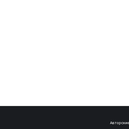
HP EliteBook 1040 G4
0
UZS
Авторские