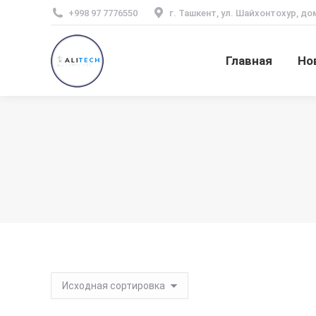
+998 97 7776550
г. Ташкент, ул. Шайхонтохур, до
Главная
Но