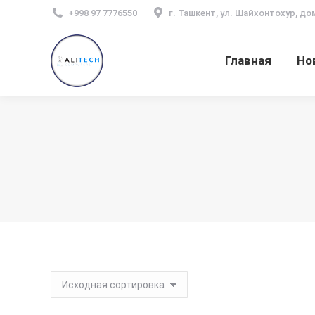
+998 97 7776550
г. Ташкент, ул. Шайхонтохур, до
Главная
Но