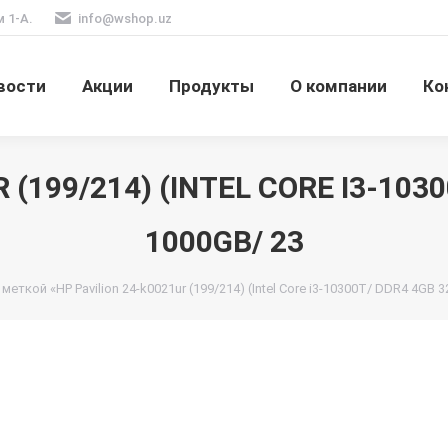
м 1-А.
info@wshop.uz
вости
Акции
Продукты
О компании
Ко
 (199/214) (INTEL CORE I3-103
1000GB/ 23
меткой «HP Pavilion 24-k0021ur (199/214) (Intel Core i3-10300T/ DDR4 4GB 