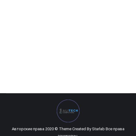
Intel-Core i5 — 11600K, 3.9 GHz, 12MB, oem, LGA1200, Rocket
Lake
3 111 000
UZS
Авторские права 2020 © Theme Created By
Starlab
Все права
защищены.