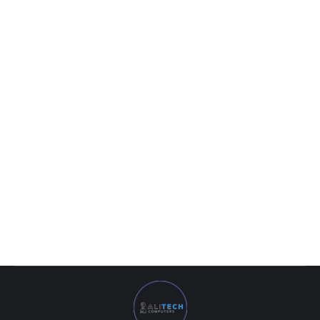
Intel-Core i9 — 12900KF, 5.2 GHz, 30MB, oem, LGA1700, Alder
Lake
6 893 000
UZS
Intel-Core i9 — 12900KF, 5.2 GHz, 30MB, oem, LGA1700, Alder
Lake