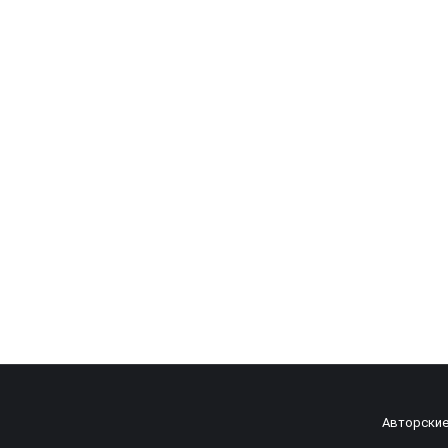
Intel-DualCore G3930
0
UZS
Авторские