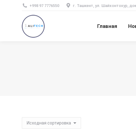
+998 97 7776550
г. Ташкент, ул. Шайхонтохур, до
Главная
Но