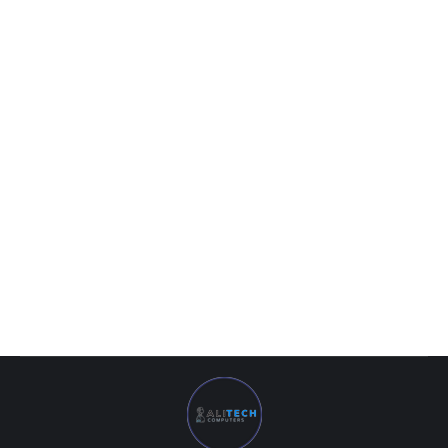
MB Colorful CVN Z590 GAMING PRO V20 DDR4 LGA1200
1 769 000
UZS
MB Colorful CVN Z590 GAMING PRO V20 DDR4 LGA1200