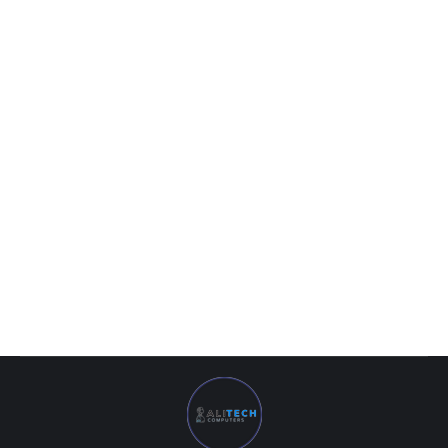
MB Colorful H510M-K M.2 V20 DDR4 LGA1200
854 000
UZS
MB Colorful H510M-K M.2 V20 DDR4 LGA1200