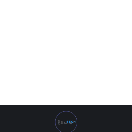
MB Gigabyte AMD AM5 X670 GAMING X AX DDR5
4 209 000
UZS
MB Gigabyte AMD AM5 X670 GAMING X AX DDR5