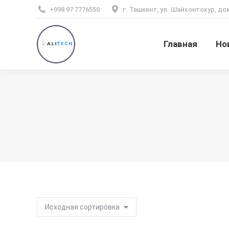
+998 97 7776550
г. Ташкент, ул. Шайхонтохур, до
Главная
Но