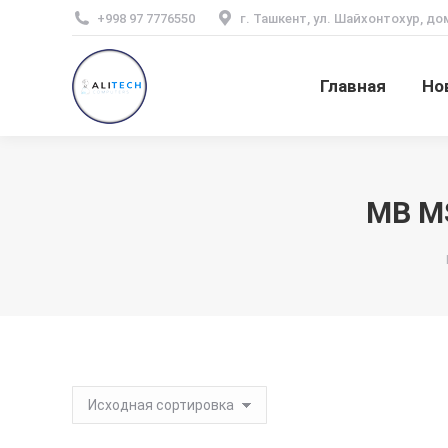
+998 97 7776550
г. Ташкент, ул. Шайхонтохур, до
Главная
Но
MB MS