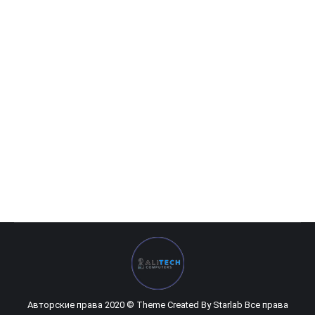
MSI — 6GB GeForce GTX 1660Ti GamingX DDR6 192bit
0
UZS
Авторские права 2020 © Theme Created By
Starlab
Все права