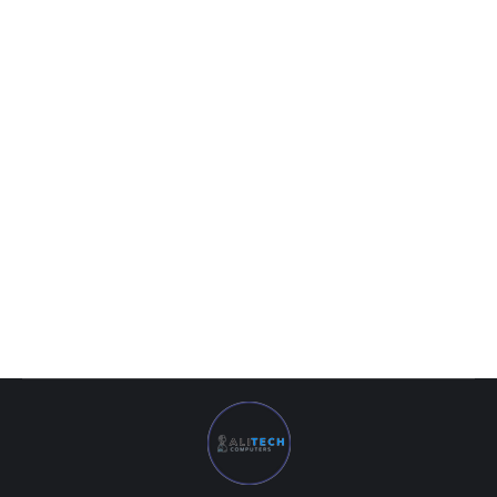
Palit — 8GB GeForce RTX2080 Super JetStream DDR6
(распродажа)
0
UZS