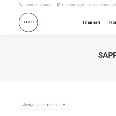
+998 97 7776550
г. Ташкент, ул. Шайхонтохур, до
Главная
Но
SAPP