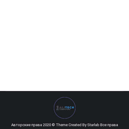
Sapphire — 8GB Radeon RX 5700XT 256bit DDR6 Nitro+
0
UZS
Авторские права 2020 © Theme Created By
Starlab
Все права