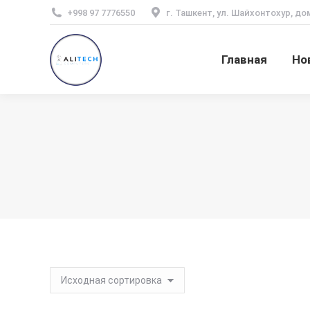
+998 97 7776550
г. Ташкент, ул. Шайхонтохур, до
Главная
Но