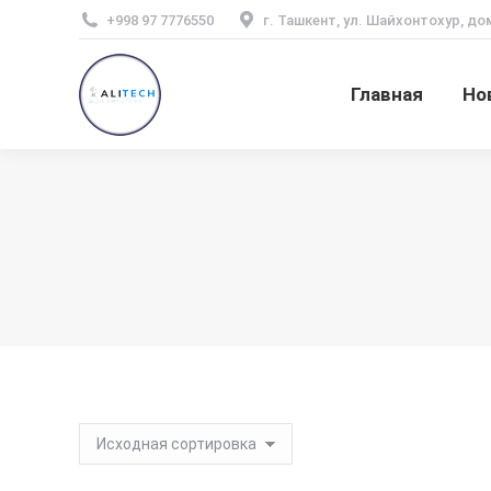
+998 97 7776550
г. Ташкент, ул. Шайхонтохур, до
Главная
Но