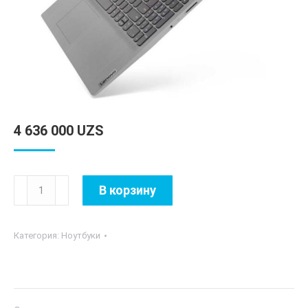
4 636 000
UZS
Количество
В корзину
товара
Lenovo
Категория:
Ноутбуки
IdeaPad
3
15IGL05