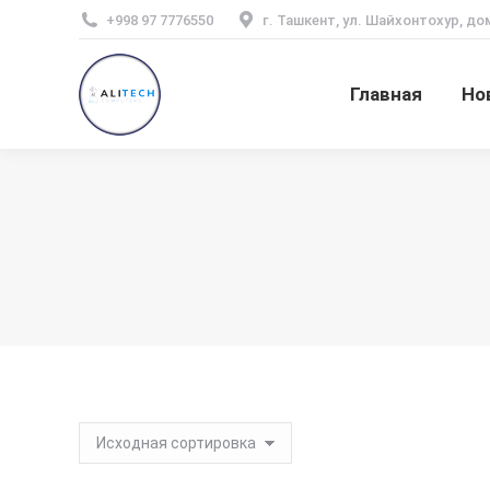
+998 97 7776550
г. Ташкент, ул. Шайхонтохур, до
Главная
Но