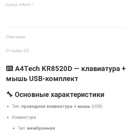
Бренд:
A4tech
Описание
Отзывы (0)
⌨️ A4Tech KR8520D — клавиатура +
мышь USB-комплект
🔧 Основные характеристики
Тип:
проводная клавиатура + мышь
(USB)
Клавиатура:
Тип:
мембранная