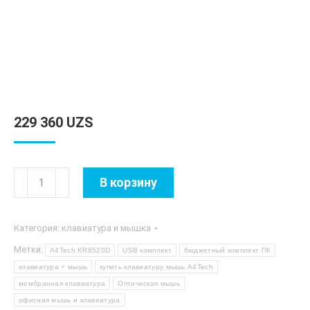
229 360
UZS
Количество
В корзину
товара
A4Tech
Категория:
клавиатура и мышка
KR8520D
Метки:
A4Tech KR8520D
USB комплект
бюджетный комплект ПК
клавиатура + мышь
купить клавиатуру мышь A4Tech
мембранная клавиатура
Оптическая мышь
офисная мышь и клавиатура