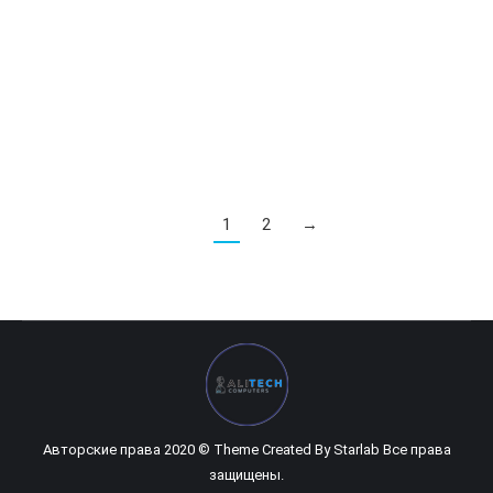
просматривать контент, полученный, например, из
TikToka. Lenovo Yoga AIO 7 – это новый
настольный компьютер, который производитель
будет демонстрировать на…
1
2
→
Авторские права 2020 © Theme Created By
Starlab
Все права
защищены.