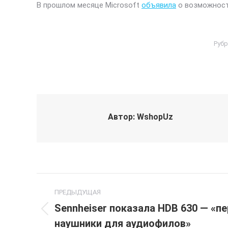
В прошлом месяце Microsoft
объявила
о возможности
Рубр
Автор:
WshopUz
Навигация
ПРЕДЫДУЩАЯ
по
Sennheiser показала HDB 630 — «
Предыдущая
наушники для аудиофилов»