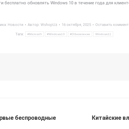
 бесплатно обновлять Windows 10 в течение года для клиент
ика:
Новости
Автор:
WshopUz
16 октября, 2025
Оставить коммент
Теги:
#Microsoft
#Windows10
#Обновление
Windows11
первые беспроводные
Китайские вл
Следующая