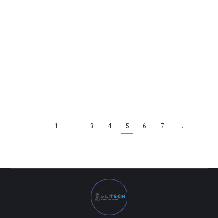
ONDA GTX 1050TI 4GB/128BIT
0
UZS
ONDA GTX 1050TI 4GB/128BIT игровая видеокарта
←
1
…
3
4
5
6
7
→