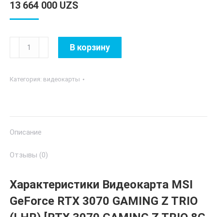
13 664 000
UZS
Количество
В корзину
товара
MSI
Категория:
видеокарты
-
8GB
GeForce
RTX3070
Описание
Gaming
Z
Отзывы (0)
Trio
LHR
Характеристики Видеокарта
MSI
GeForce
RTX 3070 GAMING Z TRIO