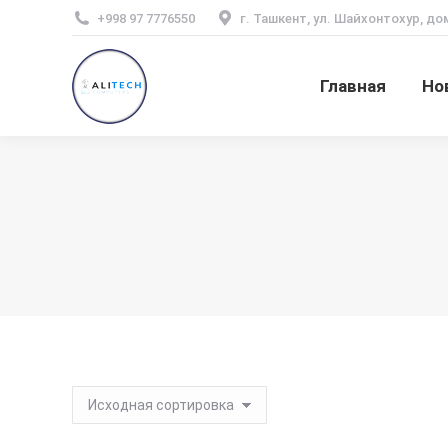
+998 97 7776550
г. Ташкент, ул. Шайхонтохур, до
Главная
Но