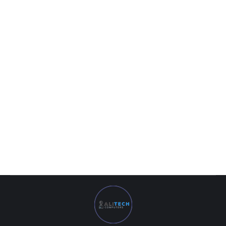
ASUS TUF Dash F15 Black
11 163 000
UZS
ASUS TUF Dash F15 (Intel Core i5-12450H/ DDR5 16GB/ SSD
512GB/ 15,6 FHD IPS 144Hz/ 4GB GeForce RTX3050Ti/ DOS/
RU) Black