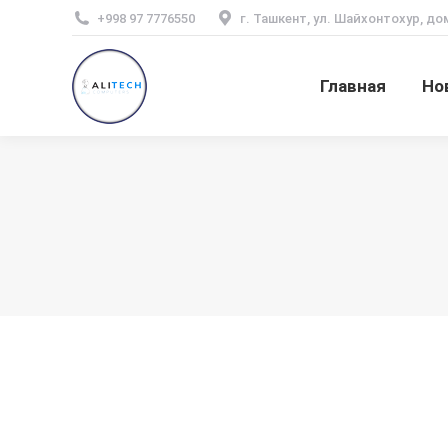
+998 97 7776550
г. Ташкент, ул. Шайхонтохур, до
Главная
Но