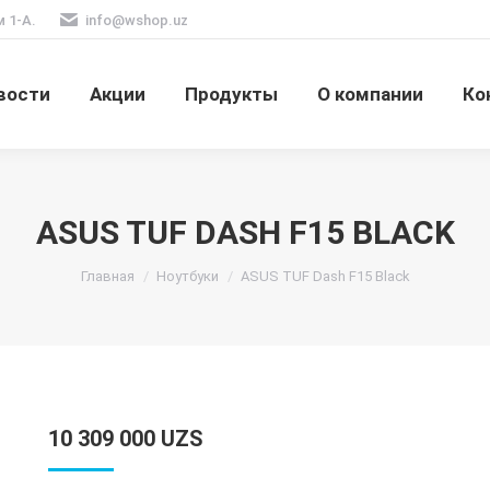
м 1-А.
info@wshop.uz
вости
Акции
Продукты
О компании
Ко
ASUS TUF DASH F15 BLACK
Вы здесь:
Главная
Ноутбуки
ASUS TUF Dash F15 Black
10 309 000
UZS