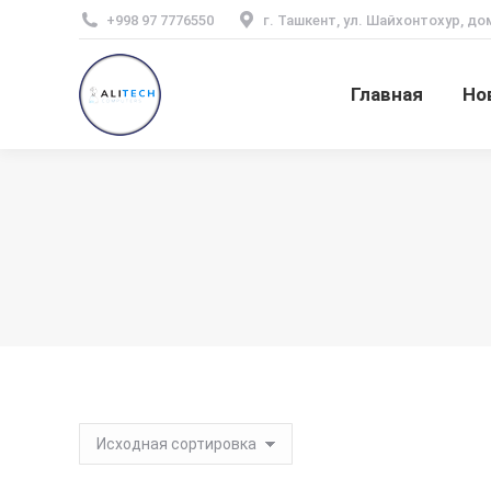
+998 97 7776550
г. Ташкент, ул. Шайхонтохур, до
Главная
Но