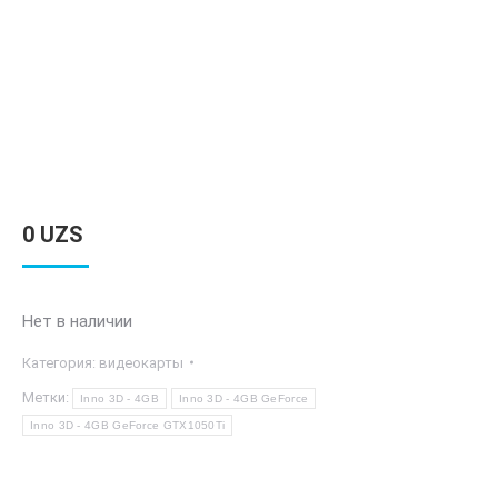
0
UZS
Нет в наличии
Категория:
видеокарты
Метки:
Inno 3D - 4GB
Inno 3D - 4GB GeForce
Inno 3D - 4GB GeForce GTX1050Ti