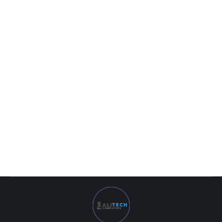
MB Gigabyte AMD AM4 A520M DS3H DDR4
1 073 600
UZS
MB Gigabyte AMD AM4 A520M DS3H DDR4