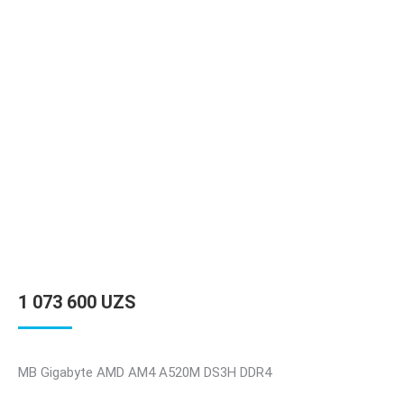
1 073 600
UZS
MB Gigabyte AMD AM4 A520M DS3H DDR4