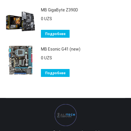
MB GigaByte Z390D
0
UZS
Подробнее
MB Esonic G41 (new)
0
UZS
Подробнее