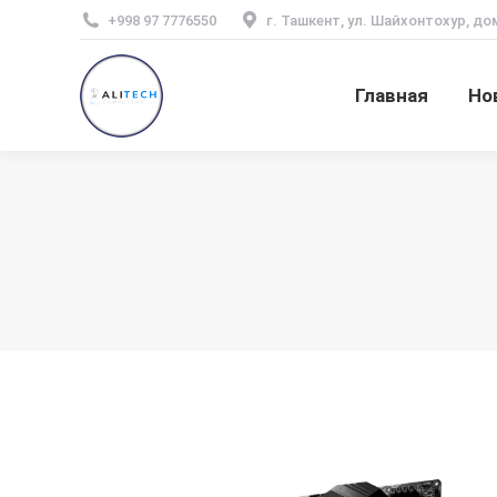
+998 97 7776550
г. Ташкент, ул. Шайхонтохур, до
Главная
Но