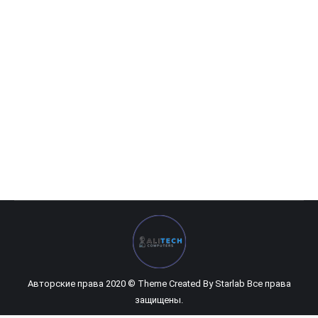
TP Link TL-WN823N
211 060
UZS
Авторские права 2020 © Theme Created By
Starlab
Все права
защищены.