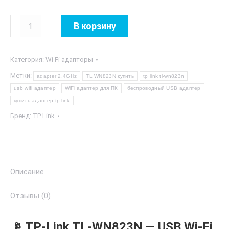
Количество
В корзину
товара
TP
Категория:
Wi Fi адапторы
Link
TL-
Метки:
adapter 2.4GHz
TL WN823N купить
tp link tl-wn823n
WN823N
usb wifi адаптер
WiFi адаптер для ПК
беспроводный USB адаптер
купить адаптер tp link
Бренд:
TP Link
Описание
Отзывы (0)
📡 TP-Link TL-WN823N — USB Wi-Fi