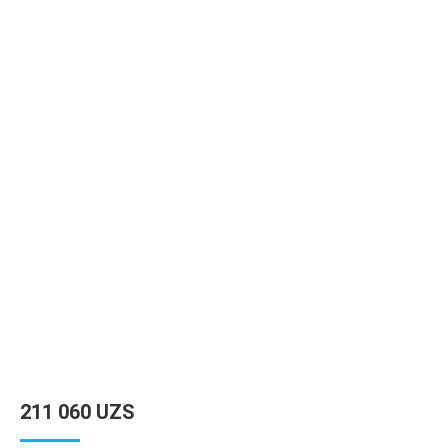
211 060
UZS